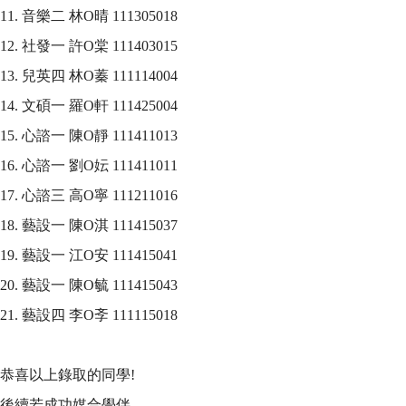
11. 
音樂二 林O晴 111305018
12. 
社發一 許O棠 111403015
13. 
兒英四 林O蓁 111114004
14. 
文碩一 羅O軒 111425004
15. 
心諮一 陳O靜 111411013
16. 
心諮一 劉O妘 111411011
17. 
心諮三 高O寧 111211016
18. 
藝設一 陳O淇 111415037
19. 
藝設一 江O安 111415041
20. 
藝設一 陳O毓 111415043
21. 
藝設四 李O斈 111115018
恭喜以上錄取的同學
!
後續若成功媒合學伴，