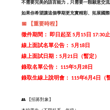
不需要完美的語言能力，只需要一顆願意交流
如果你希望讓這個學期更充實精彩、拓展國際
📅
【重要時程】
徵件期間：
即日起至
月
日
5
15
17:30
線上面試名單公告：
月
日
5
18
線上面試日期：
月
日（暫定）
5
21
錄取名單公告：
年
月
日
115
5
28
錄取生線上說明會：
年
月
日（
115
6
4
👥
【招募對象】