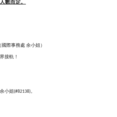
人數而定。
（國際事務處
余小姐）
界接軌！
余小姐
。
(#82138)