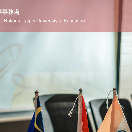
際事務處
irs, National Taipei University of Education