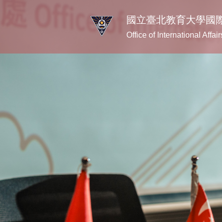
跳
國立臺北教育大學國
到
主
Office of International Affa
要
內
容
區