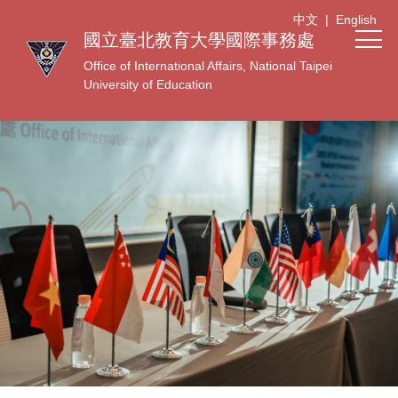
跳
中文
|
English
到
國立臺北教育大學國際事務處
主
Office of International Affairs, National Taipei
要
University of Education
內
容
區